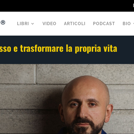
LIBRI
VIDEO
ARTICOLI
PODCAST
BIO
so e trasformare la propria vita