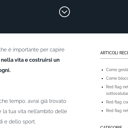
;
 che è importante per capire
ARTICOLI REC
ella vita e costruirsi un
ogni.
Come gestire
Come blocca
Red flag ne
sottovaluta
lche tempo, avrai già trovato
Red flag con
Red flag nel
e la tua vita nell’ambito delle
di e dello sport.
CATEGORIE