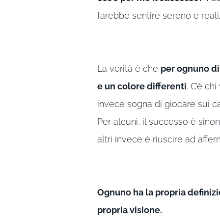
farebbe sentire sereno e real
La verità è che
per ognuno di
e un colore differenti
. C’è chi
invece sogna di giocare sui cam
Per alcuni, il successo è sino
altri invece è riuscire ad aff
Ognuno ha la propria definizi
propria visione.