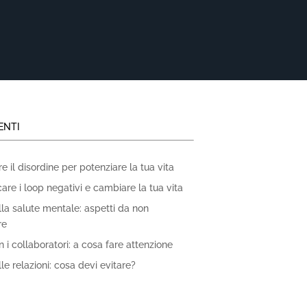
ENTI
 il disordine per potenziare la tua vita
re i loop negativi e cambiare la tua vita
lla salute mentale: aspetti da non
re
 i collaboratori: a cosa fare attenzione
le relazioni: cosa devi evitare?