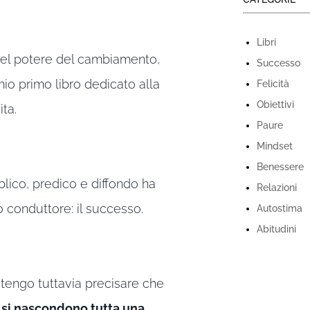
Libri
el potere del cambiamento,
Successo
 mio primo libro dedicato alla
Felicità
Obiettivi
ita.
Paure
Mindset
Benessere
lico, predico e diffondo ha
Relazioni
 conduttore: il successo.
Autostima
Abitudini
 tengo tuttavia precisare che
” si nascondono tutta una