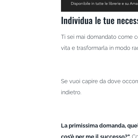
Individua le tue neces
Ti sei mai domandato come co
vita e trasformarla in modo ra
Se vuoi capire da dove occorr
indietro.
La primissima domanda, quel
cos’è per me il successo?”.
Co