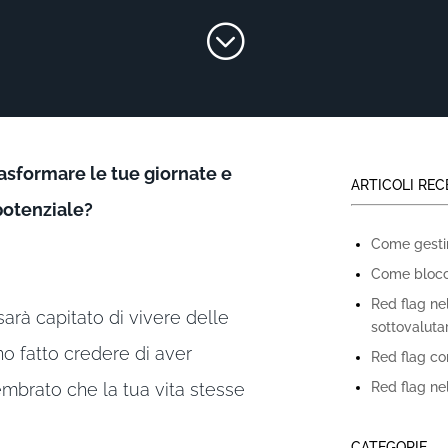
;
asformare le tue giornate e
ARTICOLI REC
potenziale?
Come gestire
Come blocca
Red flag ne
 sarà capitato di vivere delle
sottovaluta
no fatto credere di aver
Red flag con
Red flag nel
sembrato che la tua vita stesse
CATEGORIE