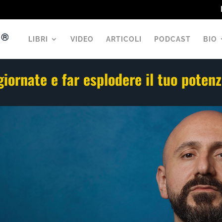
LIBRI
VIDEO
ARTICOLI
PODCAST
BIO
iornate e far esplodere il tuo potenz