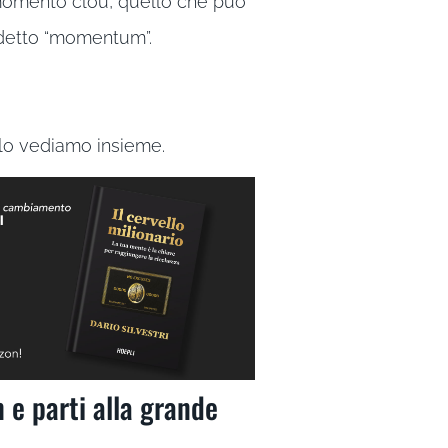
 momento clou, quello che può
iddetto “momentum”.
, lo vediamo insieme.
e parti alla grande