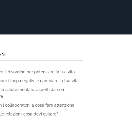
ENTI
 il disordine per potenziare la tua vita
re i loop negativi e cambiare la tua vita
lla salute mentale: aspetti da non
re
 i collaboratori: a cosa fare attenzione
le relazioni: cosa devi evitare?